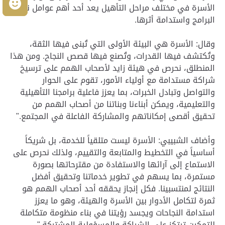
م
الأسرة في مختلف مراحل التأهيل يعد أحد أهم عوامل نجاح
البرامج واستدامة أثرها.
وقال: الأسرة هي البيئة الأولى التي تُبنى فيها الثقة،
وتُكتشف فيها القدرات، وتُصنع فيها قصص النجاح. ومن هذا
المنطلق، نحرص في هيئة زايد لأصحاب الهمم على ترسيخ
شراكة مستدامة مع أولياء الأمور، تقوم على الحوار
والتواصل وتبادل الخبرات، بما يعزز فاعلية برامجنا التأهيلية
والتعليمية، ويمكن أبناءنا وبناتنا من أصحاب الهمم من
تحقيق أقصى إمكاناتهم والمشاركة الفاعلة في المجتمع."
وأضاف الشبيبي: الأسرة ليست متلقياً للخدمة، بل شريكاً
أساسياً في التخطيط والمتابعة والتقييم، ولذلك نحرص على
الاستماع إلى آرائها والاستفادة من مقترحاتها بصورة
مستمرة، بما يسهم في تطوير خدماتنا وتحقيق أفضل
النتائج لمنتسبينا. فكل إنجاز يحققه أحد أصحاب الهمم هو
ثمرة لتكامل الأدوار بين الأسرة والهيئة، وهو ما يعزز
استدامة النجاحات ويجسد رؤيتنا في بناء منظومة متكاملة
للتمكين ترتكز على الشراكة والمسؤولية المشتركة."