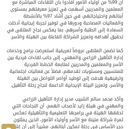
أن 99% من أولياء الأمور أفادوا بأن اللقاءات المباشرة مع
المعلمين والمدربين أسهمت في تعزيز معرفتهم بمستوى
أبنائهم واحتياجاتهم، في حين أشاد 97% بالأنشطة
والفعاليات المصاحبة ودورها في توفير تجربة إيجابية أدخلت
السعادة إلى الطلبة وأسرهم، بما يعكس نجاح الملتقى في
تحقيق أهدافه وتعزيز الشراكة الفاعلة بين الهيئة والأسر.
كما تضمن الملتقى عروضاً تعريفية استعرضت برامج وخدمات
إدارة التأهيل الزراعي والمهني، إلى جانب لقاءات فردية بين
الأسر والمعلمين والمدربين لمتابعة الخطط الفردية
للمنتسبين ومستويات تقدمهم، فضلاً عن فعاليات اجتماعية
وترفيهية هدفت إلى توطيد أواصر التواصل بين الهيئة
والأسر، وتعزيز البيئة الإيجابية الداعمة لنجاح رحلة التأهيل.
وأكد محمد سالم الشبيب مدير إدارة التأهيل الزراعي
والمهني في هيئة زايد لأصحاب الهمم، أن النجاحات التي
تحققها الهيئة في برامجها التعليمية والتأهيلية تعكس
ثمرة شراكة متينة مع الأسر وأولياء الأمور، الذين يمثلون
حجر الأساس في رحلة تمكين أبنائهم، مشيراً إلى أن إشراك