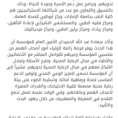
لذويهم، وبرامج عمل دعم الأسرة وجودة الحياة، وذلك
بالتنسيق والتعاون مع عدد من شركائها الاستراتيجيين هم
كلية الطب بجامعة الإمارات، وركز أبوظبي للصحة العامة،
ومركز فقيه الطبي، والمستشفى التشيكي لإعادة التأهيل،
ومركز ريادة، ومركز برلين الطبي، ومركز ميديكلينك
وأكد سعادة عبد الله الحميدان الأمين العام للمؤسسة أن
هذا الحدث يوفر فرصة رائعة لأولياء أمور أصحاب الهمم من
منتسبي المؤسسة وغيرهم للتواصل المباشر مع الأخصائيين
والأطباء في مجال الرعاية الصحية، وطرح الأسئلة وتبادل
الأفكار معهم في مجال الرعاية الصحية لذويهم، مشيراً إلى
أن المؤسسة تسعى لتعزيز الوعي الصحي وتوفير الدعم
المناسب لصحة ورفاهية أبنائنا، وتسليط الضوء على بيئة
رعاية صحية مصممة لتلبية الاحتياجات والقدرات المميزة
لأصحاب الهمم وعائلاتهم، وفي الوقت نفسه تعمل لدفع
التقدم في المعرفة والمنهجيات من خلال جهود البحث
والتأييد،
وأشاد باستجابة كافة شركاء المؤسسة من مقدمي الرعاية