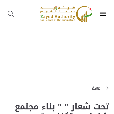
عودة
تحت شعار " " بناء مجتمع