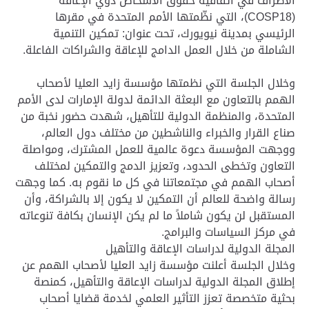
الأطراف في اتفاقية حقوق الأشخاص ذوي الإعاقة
(COSP18)، التي نظّمتها الأمم المتحدة في مقرها
الرئيسي بمدينة نيويورك، تحت عنوان: تمكين التنمية
الشاملة من خلال العمل الدامج للإعاقة والشراكات الفاعلة.
وخلال الجلسة التي نظمتها مؤسسة زايد العليا لأصحاب
الهمم بالتعاون مع البعثة الدائمة لدولة الإمارات لدى الأمم
المتحدة، والمنظمة الدولية للتأهيل، شهدت حضور نخبة من
صناع القرار والخبراء والناشطين من مختلف دول العالم،
ووجهت المؤسسة دعوة عالمية للعمل المشترك، ومواصلة
التعاون وتخطى الحدود، وتعزيز الدمج والتمكين لمختلف
أصحاب الهمم في مجتمعاتنا في كل ما نقوم به. كما وجهت
رسالة واضحة للعالم أن التمكين لا يكون إلا بالشراكة، وأن
المستقبل لن يكون شاملاً ما لم يكن الإنسان بكافة تنوعاته
في مركز السياسات والبرامج.
المجلة الدولية لدراسات الإعاقة والتأهيل
وخلال الجلسة أعلنت مؤسسة زايد العليا لأصحاب الهمم عن
إطلاق المجلة الدولية لدراسات الإعاقة والتأهيل، كمنصة
بحثية متخصصة تعزز التأثير العلمي لخدمة قضايا أصحاب