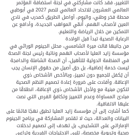
التغيير، فقد كانت مشاركتي في لجنة استضافة المؤتمر
العالمي العشرون للاتحاد العالمي للصم 2027 في أبوظبي
محطة فخر وطني، واليوم، أواصل الطريق كمدرب في نادي
العين لأصحاب الهمم، أُنمّي المواهب الجديدة، وأدافع عن
التمكين من خلال الرياضة والتعليم.
الرعاية الصحية تبدأ قبل الولادة
من جانبها قالت ميرة الشامسي، محلل الجينوم الوراثي في
مؤسسة زايد العليا لأصحاب الهمم ونائبة رئيس لجنة الصحة
في المنظمة الدولية للتأهيل، أن الصحة الشاملة والدامجة
ليست خدمة إضافية، بل حق أصيل من حقوق الإنسان يجب
أن يُكفل للجميع دون تمييز، وبالأخص الأشخاص ذوي
الإعاقة. وأفادت على ضرورة إعادة تصميم النظم الصحية
لتكون مبنية مع ولأجل الأشخاص ذوي الإعاقة، انطلاقًا من
مبادئ المساواة وعدم التمييز وتكافؤ الفرص التي نصت
عليها الاتفاقية.
كما أشارت إلى أن مؤسسة زايد العليا تطبق نهجًا قائمًا على
البيانات والعدالة، حيث لا تقتصر المشاركة في برنامج الجينوم
الإماراتي على التشخيص، بل تهدف إلى تصميم تدخلات
صحية وتربوية مخصصة، تلبي الاحتياجات الفردية وتراعي