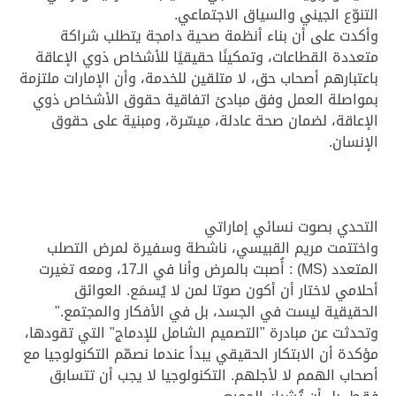
التنوّع الجيني والسياق الاجتماعي.
وأكدت على أن بناء أنظمة صحية دامجة يتطلب شراكة
متعددة القطاعات، وتمكينًا حقيقيًا للأشخاص ذوي الإعاقة
باعتبارهم أصحاب حق، لا متلقين للخدمة، وأن الإمارات ملتزمة
بمواصلة العمل وفق مبادئ اتفاقية حقوق الأشخاص ذوي
الإعاقة، لضمان صحة عادلة، ميسّرة، ومبنية على حقوق
الإنسان.
التحدي بصوت نسائي إماراتي
واختتمت مريم القبيسي، ناشطة وسفيرة لمرض التصلب
المتعدد (MS) : أُصبت بالمرض وأنا في الـ17، ومعه تغيرت
أحلامي لاختار أن أكون صوتا لمن لا يُسمَع. العوائق
الحقيقية ليست في الجسد، بل في الأفكار والمجتمع."
وتحدثت عن مبادرة "التصميم الشامل للإدماج" التي تقودها،
مؤكدة أن الابتكار الحقيقي يبدأ عندما نصمّم التكنولوجيا مع
أصحاب الهمم لا لأجلهم. التكنولوجيا لا يجب أن تتسابق