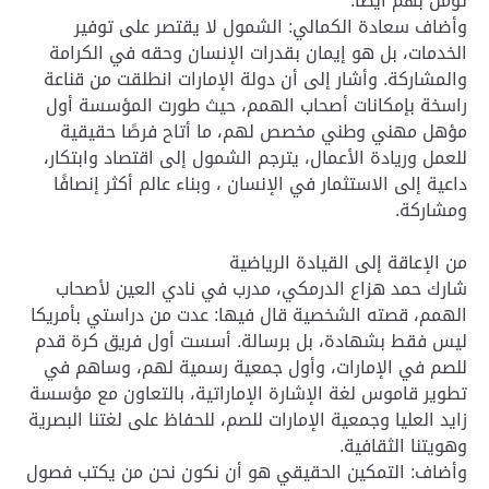
تؤمن بهم أيضاً.
وأضاف سعادة الكمالي: الشمول لا يقتصر على توفير
الخدمات، بل هو إيمان بقدرات الإنسان وحقه في الكرامة
والمشاركة. وأشار إلى أن دولة الإمارات انطلقت من قناعة
راسخة بإمكانات أصحاب الهمم، حيث طورت المؤسسة أول
مؤهل مهني وطني مخصص لهم، ما أتاح فرصًا حقيقية
للعمل وريادة الأعمال، يترجم الشمول إلى اقتصاد وابتكار،
داعية إلى الاستثمار في الإنسان ، وبناء عالم أكثر إنصافًا
ومشاركة.
من الإعاقة إلى القيادة الرياضية
شارك حمد هزاع الدرمكي، مدرب في نادي العين لأصحاب
الهمم، قصته الشخصية قال فيها: عدت من دراستي بأمريكا
ليس فقط بشهادة، بل برسالة. أسست أول فريق كرة قدم
للصم في الإمارات، وأول جمعية رسمية لهم، وساهم في
تطوير قاموس لغة الإشارة الإماراتية، بالتعاون مع مؤسسة
زايد العليا وجمعية الإمارات للصم، للحفاظ على لغتنا البصرية
وهويتنا الثقافية.
وأضاف: التمكين الحقيقي هو أن نكون نحن من يكتب فصول