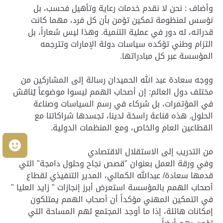
وأضاف : نحن لا نقدم خدمات رعاية وتأهيل فحسب، بل
نؤسس لمنظومة تمكين تؤمن بأن كل فرد، مهما كانت
قدراته، له دور في عملية التنمية. وهذا ليس شعاراً، بل
التزام وطني تؤكده سياسات دولة الإمارات وتترجمه
المؤسسة عبر كل مبادراتها.
ووجه سعادة عبد الله الحميدان رسالة إلى المشاركين من
مختلف دول العالم: إن أصحاب الهمم ليسوا موضوعاً يُناقش
في المؤتمرات، بل شركاء في رسم السياسات وصناعة
الحلول. هذه قناعة راسخة لدينا، تجسدها شراكاتنا مع
القطاعين العام والخاص، ومع المنظمات الدولية.
م
من التدريب إلى الاستقلال الاقتصادي
وفي ورقة العمل بعنوان "قصص نجاح وحلول دامجة" التي
قدمها سعادة/ عبدالله الكمالي، المدير التنفيذي لقطاع
أصحاب الهمم بالمؤسسة استعرض أبرز إنجازات " زايد العليا "
في التمكين المهني مؤكداً أن أصحاب الهمم يمتلكون
إمكانات هائلة، إذا ما أوجد المجتمع لهم المساحة التي