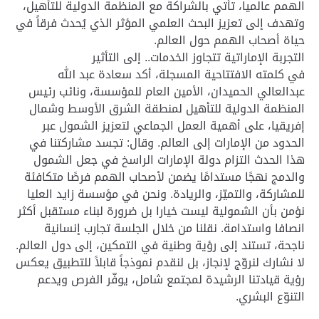
الهمم عالميا، تأتي بالشراكة مع المنظمة الدولية للتأهيل،
وتهدف إلى تعزيز البحث العلمي المؤثر الذي يُحدث فرقاً في
حياة أصحاب الهمم حول العالم.
التجربة الإماراتية تتجاوز الخدمات.. إلى التأثير
في كلمته الافتتاحية المسجلة، أكد سعادة عبد الله
عبدالعالي الحميدان، الأمين العام للمؤسسة، ونائب رئيس
المنظمة الدولية للتأهيل لمنطقة الشرق الأوسط وشمال
إفريقيا، على أهمية العمل الجماعي لتعزيز الشمول عبر
الحدود من الإمارات إلى العالم. وقال: تجسد مشاركتنا في
هذا الحدث التزام دولة الإمارات الراسخ في جعل الشمول
والدمج نهجًا مستدامًا يضمن لأصحاب الهمم فرصًا متكافئة
للمشاركة، والتميّز، والريادة. ونحن في مؤسسة زايد العليا
نؤمن بأن الشمولية ليست خيارا بل ضرورة لبناء مستقبل أكثر
انصافا واستدامة. نقلنا من خلال الجلسة تجارب إنسانية
ناجحة، تستند إلى رؤية وطنية في التمكين، إلى دول العالم.
لا نشارك لنروّج لإنجاز، بل لنقدم نموذجاً قابلاً للتطبيق يعكس
رؤية قيادتنا الرشيدة لمجتمع شامل، يوفّر الفرص ويدعم
التنوّع البشري.