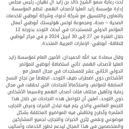
تحت رعاية سمو الشيخ خالد بن زايد آل نهيان، رئيس مجلس
إدارة مؤسسة زايد العليا لأصحاب الهمم، تنظم المؤسسة
بالتعاون والتنسيق مع شركة أدنوك وشركة أبوظبي للخدمات
الصحية – صحة، ومجموعة لوتس هوليستك أبوظبي أعمال
المؤتمر الدولي للمستجدات في أبحاث التوحد بدورته 12
خلال الفترة من 27 إلى 30 أبريل 2024 م في مركز أبوظبي
للطاقة- أبوظبي- الإمارات العربية المتحدة.
وقال سعادة عبد الله الحميدان، الأمين العام لمؤسسة زايد
العليا لأصحاب الهمم، تأتي استضافة أبوظبي للمؤتمر
الدولي الـثاني عشر للمستجدات في مجال العمل مع
الأشخاص ذوي اضطراب طيف التوحد، انطلاقاً من نجاح النسخ
السابقة للمؤتمر، واستكمالاً للنجاحات التي تحققت في مجال
رعاية وتأهيل مختلف فئات أصحاب الهمم ولاسيما الأشخاص
ذوي التوحد، آملين أن تتواصل هذه النجاحات من خلال هذا
التجمع العالمي والذي يتم فيه تبادل الخبرات وعرض التجارب
المثمرة وتُطرح وتناقش فيه المواضيع المختلفة بشكل
موضوعي وعلمي يُثري الخبرات والتجارب لجميع المشاركين
والمتخصصين في هذا المجال ليدعم تطور الخدمات وأساليب