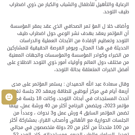
الرعاية والتأهيل للأطفال والشباب والكبار من ذوي اضطراب
طيف التوحد.
وأضاف خلا ل المؤ تمر الصحافي الذي عقد بمقر المؤسسة
أن المؤتمر يعقد بهدف نشر الوعي حول اضطراب طيف
التوحد وتعظيم الإفادة من الأبحاث العملية والدراسات
الحديثة في هذا المجال، ويوفر الفرصة الحقيقية للمشاركين
من الخبراء وكوادر المؤسسة والمؤسسات والجهات المعنية
من مختلف دول العالم وأولياء أمور ذوي التوحد الاطلاع على
أفضل الخبرات المتعلقة بحالة التوحد،
وقال سعادة عبد الله الحميدان : يستمر المؤتمر على مدى
أربعة أيام في مركز أبوظبي للطاقة ويعقد 20 جلسة تغطي
م
أحدث المستجدات في أبحاث التوحد، وكانت 18 جلسة في
مؤتمر 2023، ويتضمن البرنامج أكثر من 40 ورشة عمل، بينما
تضمن المؤتمر السابق 4 ورش عمل و3 ندوات ، وعدداً من
الجلسات الحوارية مع الأهالي وأصحاب القرار، بمشاركة أكثر
من 100 متحدثاً من أكثر من 20 دولة متخصصون في مجالي
تعديل السلوك والطب الحيوي ومستجداته، كان العدد 52