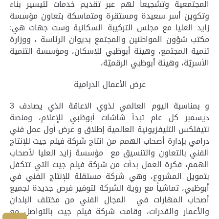
المجتمعية وتشجيعاً لهم عبر تقديم خدمات لتيسير بناء
وتكوين أسر سعيدة ومستقرة ومتماسكة بتعاون مؤسسة
زايد العليا مع مجلس التركيبة السكانية وست جهات هي:
مكتب شؤون المواطنين والمجتمع بديوان الرئاسة ، ووزارة
تنمية المجتمع، وهيئة أبوظبي للإسكان، ومؤسسة التنمية
الأسريّة، وهيئة أبوظبي الرقميّة،
عرض الأعمال الدرامية
و
بمناسبة اليوم العالمي لذوي الاعاقة الذي يصادف 3
ديسمبر كل عام تبدأ شاشات أبوظبي للإعلام، ومنصة
نتيفلكس التليفزيونية العالمية إطلاق و عرض أول عمل فني
درامي بإدارة أصحاب الهمم من انتاج شركة فيلم جيت للإنتاج
الفني بالتعاون والتنسيق مع مؤسسة زايد العليا لأصحاب
الهمم، فكرة العمل بدأت من شركة فيلم جيت التي تتكفل
بتمويل المشروع، وهي شركة مستقلة للإنتاج الفني في
أبوظبي، تماشياً مع رؤية الشركة لتوفير فرص جديدة لجميع
أصحاب المهارات في المجال الفني من مختلف البلدان
والأعمار والقدرات، وقامت شركة فيلم جيت بالتواصل مع