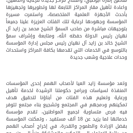
مناطق إمارة أبوظبي، وافتتاح مراكز جديدة للرعاية والتأهيل،
واعادة تأهيل مقار المراكز التابعة لها وتطويرها وتجهيزها
بأحدث الأجهزة العلمية المتخصصة، واستمرت مسيرة
المؤسسة وجهودها لرعاية تلك الفئات العزيزة علينا جميعاً
بتوجيهات مباشرة من صاحب السموّ الشيخ محمد بن زايد آل
نهيان رئيس الدولة حفظه الله، ومتابعة وإشراف سموّ
الشيخ خالد بن زايد آل نهيان رئيس مجلس إدارة المؤسسة
بالتوسع في الخدمات التي تقدمها بكافة المراكز واستحداث
وحدات علاجية وشعب جديدة
وتعد مؤسسة زايد العيا لأصحاب الهمم إحدى المؤسسات
المنفذة لسياسات وبرامج حكومتنا الرشيدة لخدمة تأهيل
ورعاية وتعليم هذه الفئات من أبناؤنا لتحقيق هدف
تمكينهم ودمجهم في المجتمع وتشجيع بناء مجتمع تتوفر
فيه فرص متساوية لجميع المواطنين، تقدم مؤسسة
خدماتها لما يزيد عن 18 ألف مستفيد ، وتمكنت المؤسسة
بفضل الإرادة والطموح والقدرة، في إخراج أصحاب الهمم