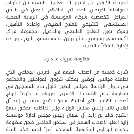
المرحلة الأولى عن اختيار 11 معالجة طبيعية من الكوادر
المواطنة الخريجين الجدد تم الحاقهم بالعمل في 6 من
المراكز التخصصية شركاء المؤسسة في الرعاية الصحية
المستشفى التشيكي للعلاج الطبيعي وإعادة التأهيل،
ومركز نوبل للعلاج الطبيعي والتأهيل، مجموعة مراكز
اكسيلنسي وميونيخ، مركز برلين، و مستشفى الريم ، وريادة
لإدارة المنشآت الطبية
منظومة مبروك ما دبرت
شارك خمسة من أصحاب الهمم في العرس الجماعي الذي
نظمته مجالس أبوظبي بمكتب شؤون المواطنين والمجتمع
في ديوان الرئاسة بمجلس البطين كأول نتاج للمسجلين في
منظومة دعم الاستقرار الاسري "مبروك ما دبّرت" لزواج
أصحاب الهمم، التي أطلقها سموّ الشيخ سيف بن زايد آل
نهيان نائب رئيس مجلس الوزراء وزير الداخلية، بحضور سموّ
الشيخ خالد بن زايد آل نهيان رئيس مجلس إدارة مؤسسة
زايد العليا لأصحاب الهمم في سبتمبر الماضي ضمن منظومة
خدمات أبوظبي الحكومية الموحدة "تم" لدعم هذه الفئة