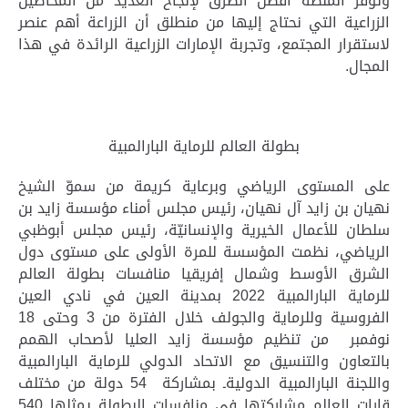
وتوفر المنصة أفضل الطرق لإنجاح العديد من المحاصيل
الزراعية التي نحتاج إليها من منطلق أن الزراعة أهم عنصر
لاستقرار المجتمع، وتجربة الإمارات الزراعية الرائدة في هذا
المجال
.
بطولة العالم للرماية البارالمبية
على المستوى الرياضي وبرعاية كريمة من سموّ الشيخ
نهيان بن زايد آل نهيان، رئيس مجلس أمناء مؤسسة زايد بن
سلطان للأعمال الخيرية والإنسانيّة، رئيس مجلس أبوظبي
الرياضي، نظمت المؤسسة للمرة الأولى على مستوى دول
الشرق الأوسط وشمال إفريقيا منافسات بطولة العالم
للرماية البارالمبية 2022 بمدينة العين في نادي العين
الفروسية وللرماية والجولف خلال الفترة من 3 وحتى 18
نوفمبر من تنظيم مؤسسة زايد العليا لأصحاب الهمم
بالتعاون والتنسيق مع الاتحاد الدولي للرماية البارالمبية
واللجنة البارالمبية الدوليةـ بمشاركة 54 دولة من مختلف
قارات العالم مشاركتها في منافسات البطولة يمثلها 540