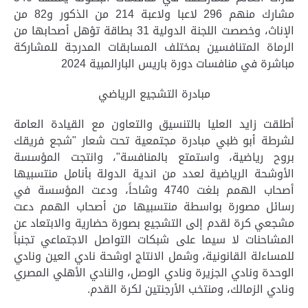
مشارك منهم 296 لاعبا ولاعبة 214 من الذكور و82 من
الإناث، وخصصت اللجنة الدولية 31 بطاقة تؤهل أصحابها من
الرماة المتنافسين بمختلف المسابقات المدرجة للمشاركة
مباشرة في منافسات دورة باريس البارالمبية 2024
مبادرة التشجيع الرياضي
أطلقت زايد العليا بالتنسيق والتعاون مع القيادة العامة
لشرطة أبو ظبي مبادرة مجتمعية تحت شعار "شجع فريقك
بروح رياضية، واستمتع بالمنافسة"، وانتجت المؤسسة
الأوشحة الرياضية لعدد من اندية الدولة بأنامل منتسبيها
أصحاب الهمم بلغت 4740 وشاحاً، ودعت المؤسسة في
رسائل مصورة بواسطة منتسبيها من أصحاب الهمم دعت
مشجعي كرة لقدم إلى التشجيع بصورة حضارية والابتعاد عن
المشاحنات لا سيما على شبكات التواصل الاجتماعي تجنباً
للمساءلة القانونية، وشمل الانتاج اوشحة نادي العين ونادي
الوحدة ونادي الجزيرة ونادي الوصل، والنادي الأهلي المصري
ونادي الزمالك، ومنتخب الأرجنتين لكرة القدم.