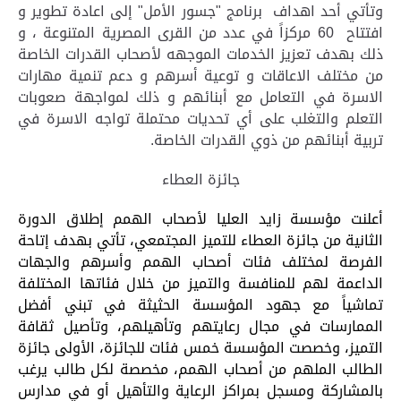
وتأتي أحد اهداف برنامج "جسور الأمل" إلى اعادة تطوير و
افتتاح 60 مركزاً في عدد من القرى المصرية المتنوعة ، و
ذلك بهدف تعزيز الخدمات الموجهه لأصحاب القدرات الخاصة
من مختلف الاعاقات و توعية أسرهم و دعم تنمية مهارات
الاسرة في التعامل مع أبنائهم و ذلك لمواجهة صعوبات
التعلم والتغلب على أي تحديات محتملة تواجه الاسرة في
تربية أبنائهم من ذوي القدرات الخاصة.
جائزة العطاء
أعلنت مؤسسة زايد العليا لأصحاب الهمم إطلاق الدورة
الثانية من جائزة العطاء للتميز المجتمعي، تأتي بهدف إتاحة
الفرصة لمختلف فئات أصحاب الهمم وأسرهم والجهات
الداعمة لهم للمنافسة والتميز من خلال فئاتها المختلفة
تماشياً مع جهود المؤسسة الحثيثة في تبني أفضل
الممارسات في مجال رعايتهم وتأهيلهم، وتأصيل ثقافة
التميز، وخ
صصت المؤسسة خمس فئات للجائزة، الأولى جائزة
الطالب الملهم من أصحاب الهمم، مخصصة لكل طالب يرغب
بالمشاركة ومسجل بمراكز الرعاية والتأهيل أو في مدارس