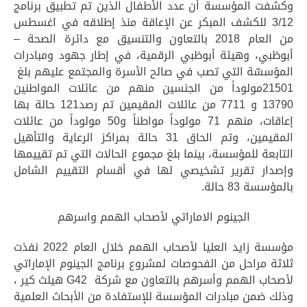
وكشفت المؤسسة أن عدد الأطفال الذين تم تطبيق برنامج
3/12 للكشف المبكر عن الإعاقة منذ إطلاقه في اغسطس
من العام 2018 بالتعاون والتنسيق مع دائرة الصحة –
أبوظبي، وهيئة أبوظبي الرقمية، في إطار جهود ومبادرات
المؤسسّة التي تصب في صالح الأسرة والمجتمع عليهم بلغ
21501مولوداً من الجنسين منهم من عائلات المواطنين
13790 و 7711 من عائلات المقيمين تم رصد121 حالة بها
إعاقات، منهم 71 مولوداً مواطناً و50 مولوداً من عائلات
المقيمين، وتم الحاق 31 حالة بمراكز الرعاية والتأهيل
التابعة للمؤسسة، بينما بلغ مجموع الحالات التي تم تقييمها
وإصدار تقرير تشخيصي لها في أقسام التقييم الشامل
بالمؤسسة 83 حالة.
الجينوم الاماراتي لأصحاب الهمم واسرهم
مؤسسة زايد العليا لأصحاب الهمم خلال العام 2022 نفذت
ثلاثة مراحل من الفحوصات لمشروع برنامج الجينوم الإماراتي
لأصحاب الهمم وأسرهم بالتعاون مع
شركة
G42 ‎
هيلث كير ،
وذلك ضمن مبادرات المؤسسة للإستفادة من الأبحاث العلمية