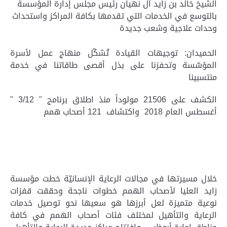
الشيخ خالد بن زايد آل نهيان رئيس مجلس إدارة المؤسسة
بالتوسع في الخدمات التي تقدمها بكافة المراكز واستحداث
وحدات علاجية وشعب جديدة
الحميدان: توجيهات القيادة تُشكّل منهاج عمل لأسرة
المؤسّسة وتحفزنا على بذل أقصى طاقاتنا في خدمة
منتسبينا
الكشف على
21506
مولوداً منذ اطلاق برنامج " 3/12 "
أغسطس العام 2018 واكتشاف
121
أصحاب همم
خلال مسيرتها في مجالات الرعاية الإنسانيّة خطت مؤسسة
زايد العليا لأصحاب الهمم خطوات ناجحة وحققت قفزات
نوعية متميزة لعل أبرزها هو سعيها نحو توصيل خدمات
الرعاية والتأهيل لمختلف فئات أصحاب الهمم في كافة