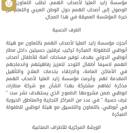
مؤسسة زايد العليا لأصحاب الهمم، لطلب التعاون في
م
الوصول إلى أصحاب الهمم حول الوطن العربي والتعلم من
خبرة المؤسّسة العميقة في هذا المجال.
الغرف الحسية
أنجزت مؤسسة زايد العليا لأصحاب الهمم بالتعاون مع هيئة
أبوظبي للطفولة المبكرة تركيب غرفتين حسيتين داخل مطار
أبوظبي الدولي بهدف توفير مساحات آمنة للأطفال أصحاب
الهمم لاسيما أطفال التوحد لتعزيز رفاهيتهم واندماجهم
في الأماكن العامة، والارتقاء بخدمات العلاج والتأهيل
المقدمة لهم
.
وأبرمت مؤسسة زايد العليا لأصحاب الهمم
مذكرة تفاهم مشتركة بهذا الشأن مع شركة مطارات
ابوظبي ضمن مشروعها الطموح الذي يستهدف نشر ست "
غرف حسية " في عدد من المراكز التجارية والمناطق الحيوية
في أبوظبي، بالتعاون والتنسيق مع هيئة ابوظبي للطفولة
المبكرة
الورشة المركزية للآطراف الصناعية