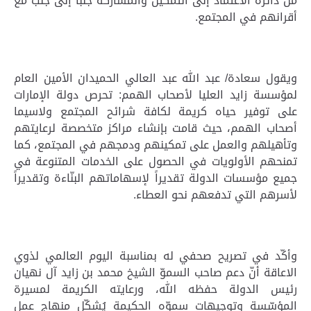
من دائرة الاعتماد إلى التمكين والمشاركة جنباً إلى جنب مع
أقرانهم في المجتمع
.
ويقول سعادة/ عبد الله عبد العالي الحميدان الأمين العام
لمؤسسة زايد العليا لأصحاب الهمم: تحرص دولة الإمارات
على توفير حياه كريمة لكافة شرائح المجتمع ولاسيما
أصحاب الهمم، حيث قامت بإنشاء مراكز متخصصة لرعايتهم
وتأهيلهم والعمل على تمكينهم ودمجهم في المجتمع، كما
تمنحهم الأولويات في الحصول على الخدمات المتنوعة في
جميع مؤسسات الدولة تقديراً لإسهاماتهم البنّاءة وتقديراً
لأسرهم التي تدفعهم نحو العطاء
.
وأكّد في تصريح صحفي له بمناسبة اليوم العالمي لذوي
الاعاقة أنّ دعم صاحب السموّ الشيخ محمد بن زايد آل نهيان
رئيس الدولة حفظه الله، ورعايته الكريمة لمسيرة
المؤسّسة وتوجيهات سموّه الحكيمة يُشكّل منهاج عمل