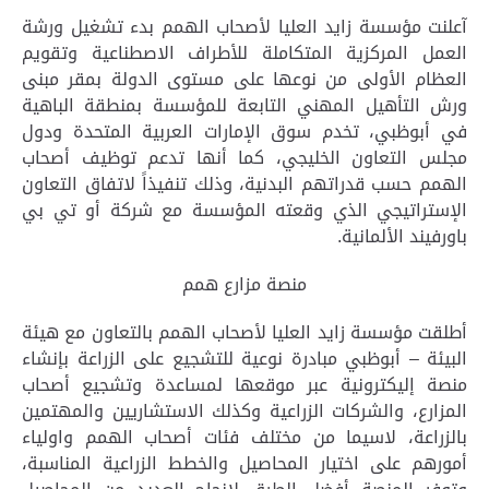
آعلنت مؤسسة زايد العليا لأصحاب الهمم بدء تشغيل ورشة
العمل المركزية المتكاملة للأطراف الاصطناعية وتقويم
العظام الأولى من نوعها على مستوى الدولة بمقر مبنى
ورش التأهيل المهني التابعة للمؤسسة بمنطقة الباهية
في أبوظبي، تخدم سوق الإمارات العربية المتحدة ودول
مجلس التعاون الخليجي، كما أنها تدعم توظيف أصحاب
الهمم حسب قدراتهم البدنية، وذلك تنفيذاً لاتفاق التعاون
الإستراتيجي الذي وقعته المؤسسة مع شركة أو تي بي
باورفيند الألمانية
.
منصة مزارع همم
أطلقت مؤسسة زايد العليا لأصحاب الهمم بالتعاون مع هيئة
البيئة – أبوظبي مبادرة نوعية للتشجيع على الزراعة بإنشاء
منصة إليكترونية عبر موقعها لمساعدة وتشجيع أصحاب
المزارع، والشركات الزراعية وكذلك الاستشاريين والمهتمين
بالزراعة، لاسيما من مختلف فئات أصحاب الهمم واولياء
أمورهم على اختيار المحاصيل والخطط الزراعية
المناسبة،