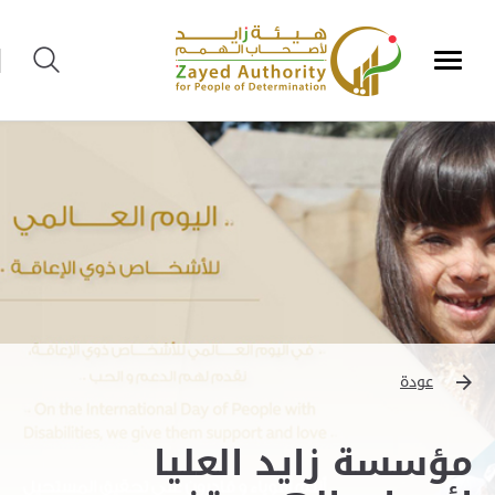
عودة
مؤسسة زايد العليا