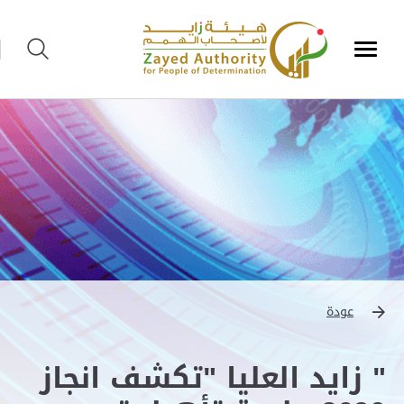
عودة
" زايد العليا "تكشف انجاز