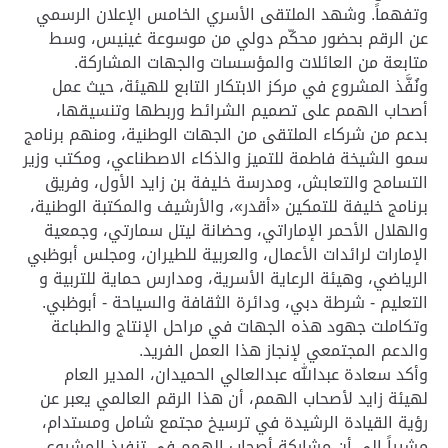
وتفهماً. وشهد الملتقى الأسري الخامس الإعلان الرسمي
عن الرقم بحضور محكّم دولي من موسوعة غينيس، وسط
متابعة من العائلات والمؤسسات والجهات المشاركة.
ونُفَّذ المشروع في مركز الابتكار التابع للهيئة، حيث عمل
أصحاب الهمم على تصميم الشرائط وربطها وتنسيقها،
بدعم من شركاء الملتقى من الجهات الوطنية، ومنهم برنامج
سمو الشيخة فاطمة للتميز والذكاء الاصطناعي، ومكتب وزير
التسامح والتعابش، ومدرسة خليفة بن زايد الأول، وفريق
برنامج خليفة للتمكين «أقدر»، والأرشيف والمكتبة الوطنية،
والهلال الأحمر الإماراتي، وحضانة ليتل سمارتي، وجمعية
الإمارات لرائدات الأعمال، والعربية للطيران، ومجلس أبوظبي
الرياضي، وهيئة الرعاية الأسرية، ومدارس حماية للتربية و
التعليم - شرطة دبي، ودائرة الثقافة والسياحة - أبوظبي.
وتكاملت جهود هذه الجهات في مراحل الإنتاج والطباعة
والدعم المجتمعي لإنجاز هذا العمل الفريد.
وأكد سعادة عبدالله عبدالعالي الحميدان، المدير العام
لهيئة زايد لأصحاب الهمم، أن هذا الرقم العالمي يعبر عن
رؤية القيادة الرشيدة في ترسيخ مجتمع شامل ومستدام،
مشيراً إلى أن مشاركة أصحاب الهمم في تنفيذ المشروع