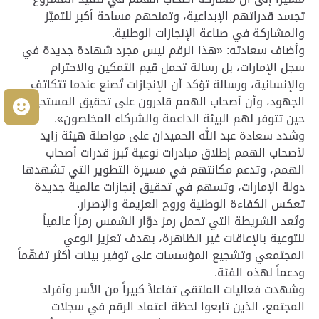
تجسد قدراتهم الإبداعية، وتمنحهم مساحة أكبر للتميّز
والمشاركة في صناعة الإنجازات الوطنية.
وأضاف سعادته: «هذا الرقم ليس مجرد شهادة جديدة في
سجل الإمارات، بل رسالة تحمل قيم التمكين والاحترام
والإنسانية، ورسالة تؤكد أن الإنجازات تُصنع عندما تتكاتف
الجهود، وأن أصحاب الهمم قادرون على تحقيق المستحيل
م
حين تتوفر لهم البيئة الداعمة والشركاء المخلصون».
وشدد سعادة عبد الله الحميدان على مواصلة هيئة زايد
لأصحاب الهمم إطلاق مبادرات نوعية تُبرز قدرات أصحاب
الهمم، وتدعم مكانتهم في مسيرة التطوير التي تشهدها
دولة الإمارات، وتسهم في تحقيق إنجازات عالمية جديدة
تعكس الكفاءة الوطنية وروح العزيمة والإصرار.
وتُعد الشريطة التي تحمل رمز دوّار الشمس رمزاً عالمياً
للتوعية بالإعاقات غير الظاهرة، بهدف تعزيز الوعي
المجتمعي وتشجيع المؤسسات على توفير بيئات أكثر تفهّماً
ودعماً لهذه الفئة.
وشهدت فعاليات الملتقى تفاعلاً كبيراً من الأسر وأفراد
المجتمع، الذين تابعوا لحظة اعتماد الرقم في سجلات