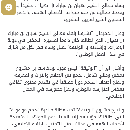
بلقاء معالي الشيخ نهيان بن مبارك آل نهيان، مشيداً بما
م
يقدمه معاليه من دعم متواصل لأصحاب الهمم، والدعم
المعنوي الكبير لفريق المشروع.
وقال الحميدان: "تشرفنا بلقاء معالي الشيخ نهيان بن مبارك
آل نهيان، الذي لطالما كان داعماً لمسيرة التمكين في دولة
الإمارات، وإشادته بـ 'الوثيقة' تمثل وسام فخر لكل من شارك
في هذا العمل الوطني".
وأشار إلى أن "الوثيقة" ليس مجرد بودكاست بل مشروع
تمكين وطني شامل، يجمع بين الإعلام والتراث والمعرفة،
ويمنح أصحاب الهمم دوراً حقيقياً في تقديم محتوى ثقافي
يعكس اعتزازهم بالوطن، ويعزز حضورهم في المجال
الإعلامي.
ويندرج مشروع "الوثيقة" تحت مظلة مبادرة "همم موهوبة"
التي أطلقتها مؤسسة زايد العليا لدعم المواهب المتعددة
لأصحاب الهمم في مجالات مثل التمثيل، الإلقاء الإعلامي،