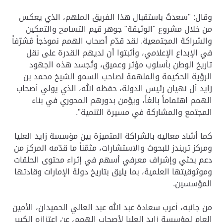
وقال: "سعدتُ باستقبال هذا الفريق الملهم، الذي يعكس
من خلال مشروع "الوثيقة" جوهر قيم التسامح والتمكين
والشراكة المجتمعية. لقد قدّم أصحاب الهمم نموذجاً مُشرّفاً
في الإبداع الإعلامي، وأثبتوا أن لديهم القدرة على نقل
تاريخ الوطن بأسلوب مؤثر وعميق، وتُجسد هذه الجهود
الرؤية الحكيمة والملهمة لصاحب السمو الشيخ محمد بن
زايد آل نهيان رئيس الدولة، حفظه الله، الذي يولي أصحاب
الهمم اهتماماً بالغاً، ويؤمن بدورهم المحوري في بناء
المجتمع والمشاركة في مسيرة التنمية".
كما أشاد معاليه بالشراكة المتميزة بين مؤسسة زايد العليا
ومركز تريندز للبحوث والاستشارات، مثمّناً ما قدّمه المركز من
دعم بحثي وإشراف معرفي أسهم في إثراء محتوى الحلقات
وموثوقيتها العلمية، بما يليق بتاريخ دولة الإمارات وقادتها
المؤسسين.
من جانبه، أعرب سعادة عبد الله عبد العالي الحميدان، الأمين
العام لمؤسسة زايد العليا لأصحاب الهمم، عن اعتزازه الكبير