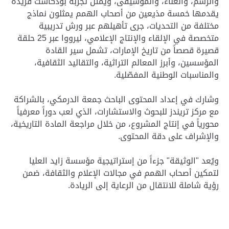
والرسم، والغناء، والموسيقى، ويمثل تجربة بودكاست فريدة
يقدمها خمسة مذيعين من أصحاب الهمم يمثلون نماذج
مختلفة من التحديات، جرى تأهيلهم عبر ورش تدريبية
متخصصة في الإلقاء والإنتاج الإعلامي، ليرووا عبر 25 حلقة
قصيرة قصصاً من تاريخ الإمارات، تشمل سير القادة
المؤسسين، وأبرز المعالم التراثية، والتقاليد الثقافية،
والمناسبات الوطنية المفصّلية.
وشارك في إعداد المحتوى الباحث جمعة الدرمكي، بالشراكة
مع مركز تريندز للبحوث والاستشارات، الذي لعب دوراً معرفياً
محورياً في إنتاج المشروع، من خلال مراجعة المادة التاريخية،
والإشراف على دقة المحتوى.
ويُعد "الوثيقة" جزءاً من إستراتيجية مؤسسة زايد العليا
لتمكين أصحاب الهمم في مجالات الإعلام والثقافة، ضمن
رؤية شاملة للانتقال من الرعاية إلى الريادة.