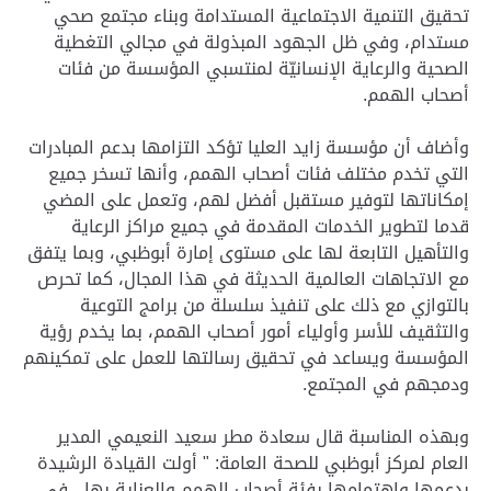
تحقيق التنمية الاجتماعية المستدامة وبناء مجتمع صحي
مستدام، وفي ظل الجهود المبذولة في مجالي التغطية
الصحية والرعاية الإنسانيّة لمنتسبي المؤسسة من فئات
أصحاب الهمم.
وأضاف أن مؤسسة زايد العليا تؤكد التزامها بدعم المبادرات
التي تخدم مختلف فئات أصحاب الهمم، وأنها تسخر جميع
إمكاناتها لتوفير مستقبل أفضل لهم، وتعمل على المضي
قدما لتطوير الخدمات المقدمة في جميع مراكز الرعاية
والتأهيل التابعة لها على مستوى إمارة أبوظبي، وبما يتفق
مع الاتجاهات العالمية الحديثة في هذا المجال، كما تحرص
بالتوازي مع ذلك على تنفيذ سلسلة من برامج التوعية
والتثقيف للأسر وأولياء أمور أصحاب الهمم، بما يخدم رؤية
المؤسسة ويساعد في تحقيق رسالتها للعمل على تمكينهم
ودمجهم في المجتمع.
وبهذه المناسبة قال سعادة مطر سعيد النعيمي المدير
العام لمركز أبوظبي للصحة العامة: " أولت القيادة الرشيدة
بدعمها واهتمامها بفئة أصحاب الهمم والعناية بها ، في