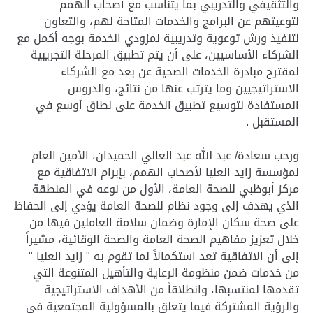
والتثقيفي والتدريبي بما يتناسب مع أصحاب الهمم
لتوعيتهم عن البرامج والخدمات المتاحة لهم، والتعاون
لتنفيذ ورش توعوية وتدريبية لمزودي الخدمة بوجه أكمل مع
الشركاء الأساسيين، على أن يتم تطبيق المرحلة التجريبية
لمقترح مبادرة الخدمات الصحية عن بعد مع الشركاء
الاستراتيجيين وما يترتب عنها من نتائج، والدروس
المستفادة لتوسيع تطبيق الخدمة على نطاق أوسع في
المستقبل .
ورحب سعادة/ عبد الله عبد العالي الحميدان، الأمين العام
لمؤسسة زايد العليا لأصحاب الهمم، بإبرام الاتفاقية مع
مركز أبوظبي للصحة العامة، الأول من نوعه في المنطقة
الذي يهدف إلى وجود نظام للصحة العامة يؤدي إلى الحفاظ
على صحة سكان الإمارة وضمان سلامة العاملين فيها من
خلال تعزيز مفاهيم الصحة العامة والصحة الوقائية، مشيراً
إلى أن الاتفاقية تعد استكمالاً لما تقوم به " زايد العليا "
من خدمات ضمن منظومة الرعاية والتأهيل المتنوعة التي
تقدمها لمنتسبها، وانطلاقاً من الأهداف الاستراتيجية
والرؤية المشتركة فيما يتعلق بالمسؤولية المجتمعية في