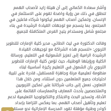
وأشار سعادة الكمالي إلى أن هيئة زايد لأصحاب الهمم
تنطلق في ذلك من رؤية واضحة تقوم على الاستثمار في
الإنسان، وتمكين أصحاب الهمم ليكونوا شركاء فاعلين في
المجتمع، بما ينسجم مع توجهات القيادة الرشيدة في بناء
مجتمع شامل ومستدام يتيح الفرص المتكافئة للجميع.
وقالت الدكتورة مي ليث الطائي، مدير كلية الإمارات للتطوير
التربوي: «تنسجم هذه الشراكة مع توجيهات القيادة
الرشيدة الرامية إلى تعزيز الشمولية في التعليم، ورسالة
الكلية ورؤيتها الوطنية، حيث تؤمن كلية الإمارات للتطوير
التربوي بأن الشمول في التعليم ركيزة أساسية لبناء
منظومة تعليمية مرنة وجاهزة للمستقبل، قادرة على تلبية
احتياجات جميع المتعلمين دون استثناء. ومن خلال هذا
التعاون، نعمل إلى جانب شركائنا على تمكين التربويين
والمتخصصين بأحدث المعارف والممارسات القائمة على
الأدلة، وتسخير البحث والابتكار والتكنولوجيا التعليمية لدعم
تعليم وتأهيل أصحاب الهمم، بما يعكس التزامنا بإعداد
كوادر وطنية مؤهلة تقود المدرسة الإماراتية نحو مستقبل