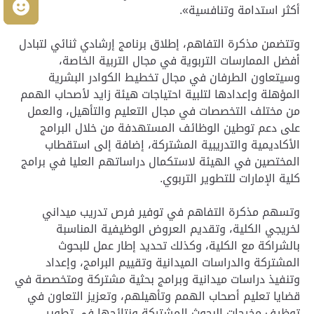
م
أكثر استدامة وتنافسية».
وتتضمن مذكرة التفاهم، إطلاق برنامج إرشادي ثنائي لتبادل
أفضل الممارسات التربوية في مجال التربية الخاصة،
وسيتعاون الطرفان في مجال تخطيط الكوادر البشرية
المؤهلة وإعدادها لتلبية احتياجات هيئة زايد لأصحاب الهمم
من مختلف التخصصات في مجال التعليم والتأهيل، والعمل
على دعم توطين الوظائف المستهدفة من خلال البرامج
الأكاديمية والتدريبية المشتركة، إضافة إلى استقطاب
المختصين في الهيئة لاستكمال دراساتهم العليا في برامج
كلية الإمارات للتطوير التربوي.
وتسهم مذكرة التفاهم في توفير فرص تدريب ميداني
لخريجي الكلية، وتقديم العروض الوظيفية المناسبة
بالشراكة مع الكلية، وكذلك تحديد إطار عمل للبحوث
المشتركة والدراسات الميدانية وتقييم البرامج، وإعداد
وتنفيذ دراسات ميدانية وبرامج بحثية مشتركة ومتخصصة في
قضايا تعليم أصحاب الهمم وتأهيلهم، وتعزيز التعاون في
توظيف مخرجات البحوث المشتركة ونتائجها في تطوير