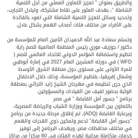
والطريق بعنوان " تعزيز التعاون العملي من أجل التنمية
الشاملة "، بهدف العثور على نقاط مشتركة، وتبادل التجارب،
وتحديد وسائل لتعزيز التنمية الشاملة التي تعود بالفائدة
على الأفراد من مختلف فئات أصحاب الهمم بشكل عادل.
وتسلم سعادة عبد الله الحميدان الأمين العام للمؤسسة من
دكتور / جوزيف موري رئيس المنظمة العالمية للصم راية
تنظيم واستضافة المؤتمر الدولي للاتحاد العالمي للصم (
WFD ) في دورته العشرين العام 2027 في إمارة أبوظبي
للمرة الأولى على مستوى دول منطقة الشرق الأوسط
وشمال إفريقيا، بتنظيم المؤسسة، وذلك خلال الاحتفال
الذي جرى تنظيمه في مهرجان الشيخ زايد التراثي بمنطقة
الوثبة بحضور لفيف من القيادات والمسؤولين.
برنامج " جسور أمل القابضة " في مصر
بالتعاون بين المؤسسة ووزارة الشباب والرياضة المصرية،
وبرعاية القابضة (ADQ)، تم إطلاق مرحلة جديدة من برنامج
"جسور أمل القابضة" لدعم وتمكين ذوي القدرات والهمم
في مختلف محافظات مصر، ويهدف البرنامج إلى توفير
خدمات متكاملة مجانية لهذه الفئات في 60 مركزاَ من مراكز