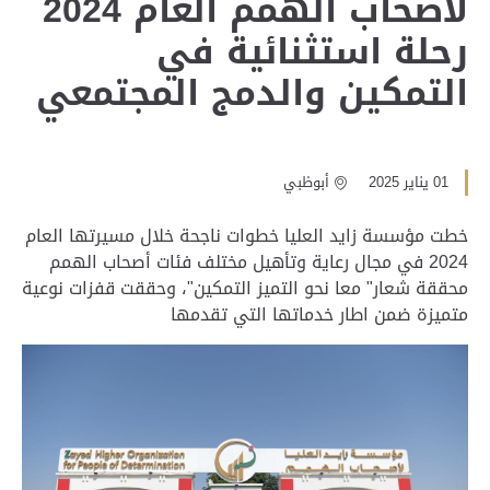
لأصحاب الهمم العام 2024
رحلة استثنائية في
التمكين والدمج المجتمعي
01 يناير 2025
أبوظبي
خطت مؤسسة زايد العليا خطوات ناجحة خلال مسيرتها العام
2024 في مجال رعاية وتأهيل مختلف فئات أصحاب الهمم
محققة شعار" معا نحو التميز التمكين"، وحققت قفزات نوعية
متميزة ضمن اطار خدماتها التي تقدمها