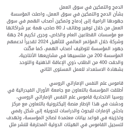
الدمج والتمكين في سوق العمل
بشأن الدمج والتمكين في سوق العمل، واصلت المؤسسة
جهودها الرامية إلى إدماج وتمكين أصحاب الهمم في سوق
العمل من خلال توفير وظائف لـ 80 صاحب همة عبر شراكاتها
مع مؤسسات القطاعين العام والخاص، وجرى تكريم 24 جهة
وشركة خلال المؤتمر العالمي للتأهيل 2024 تقديراً لدعمهم
جهود المؤسسة لتوظيف أصحاب الهمم، كما مكّنت
المؤسسة 200 من منتسبيها في مشاريعها الأنتاجية،
والحقت 400 من الطلاب ذوي الإعاقة الذهنية والتوحد
بشهادة الاستعداد للعمل المستوى الثاني
قاموس علم النفس الإماراتي الروسي
أطلقت المؤسسة بالتعاون مع جامعة الأورال الفيدرالية في
روسيا الاتحادية قاموس علم النفس الإماراتي الروسي،
ودشنت في هذا الإطار منصة إليكترونية بالتعاون مع مركز
باحثي الإمارات للبحوث والدراسات لتحويله إلى شكل رقمي
وتخزينه في قواعد بيانات معتمدة لصالح المؤسسة، وتهدف
لتسجيل القاموس في الهيئات الدولية المحترفة للنشر مثل