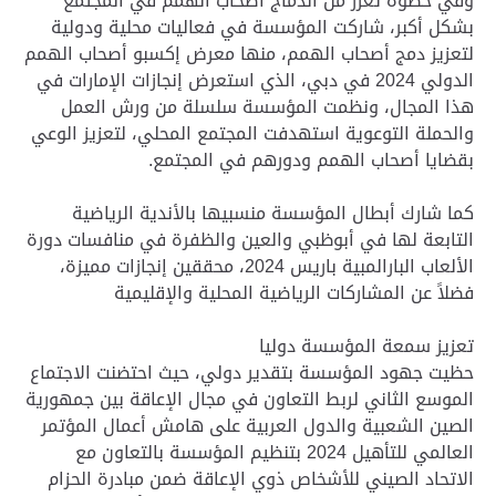
وفي خطوة تعزز من اندماج أصحاب الهمم في المجتمع
بشكل أكبر، شاركت المؤسسة في فعاليات محلية ودولية
لتعزيز دمج أصحاب الهمم، منها معرض إكسبو أصحاب الهمم
الدولي 2024 في دبي، الذي استعرض إنجازات الإمارات في
هذا المجال، ونظمت المؤسسة سلسلة من ورش العمل
والحملة التوعوية استهدفت المجتمع المحلي، لتعزيز الوعي
بقضايا أصحاب الهمم ودورهم في المجتمع.
كما شارك أبطال المؤسسة منسبيها بالأندية الرياضية
التابعة لها في أبوظبي والعين والظفرة في منافسات دورة
الألعاب البارالمبية باريس 2024، محققين إنجازات مميزة،
فضلاً عن المشاركات الرياضية المحلية والإقليمية
تعزيز سمعة المؤسسة دوليا
حظيت جهود المؤسسة بتقدير دولي، حيث احتضنت الاجتماع
الموسع الثاني لربط التعاون في مجال الإعاقة بين جمهورية
الصين الشعبية والدول العربية على هامش أعمال المؤتمر
العالمي للتأهيل 2024 بتنظيم المؤسسة بالتعاون مع
الاتحاد الصيني للأشخاص ذوي الإعاقة ضمن مبادرة الحزام