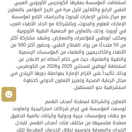
استضافت المؤسسة بمقرها الكونجرس الأوروبي العربي
الطبي الرابع والثلاثين لأول مرة في تاريخ المؤتمر، بالتعاون
مع مركز باحثي الإمارات للبحوث والدراسات التابع لمؤسسة
الإمارات للعلوم والبحوث، وبالشراكة مع اتحاد الأطباء العرب
في أوروبا، وذلك بالتعاون مع الجمعية الطبية الأوروبية
ومكتب أبوظبي للمؤتمرات والمعارض، وشهد مشاركة أكثر
من 50 متحدثًا من رواد القطاع الطبي، وحضور أكثر 500 من
الأطباء والأكاديميين والعلماء من المؤسسات الرسمية
والطبية والعلمية، حيث في ختام أعماله تم الاعلان عن
استضافة أبوظبي لنسختي 2025 و2026 من الكونغرس،
وذلك تأكيداً على التزام الإمارة بمواصلة دورها الريادي في
مجال الرعاية الصحية وتعزيز التعاون الدولي كخطوة
استشرافية نحو المستقبل.
م
التعاون والشراكة لمصلحة أصحاب الهمم
توسعت المؤسسة في إبرام شراكات استراتيجية وتعاونت
مع جهات ومؤسسات عربية ودولية وكيانات عالمية لتحقيق
مصلحة منتسبيها من مختلف فئات أصحاب الهمم، لتبادل
الخبرات والمعرفة وتوسيع نطاق الخدمات المقدمة لتلك