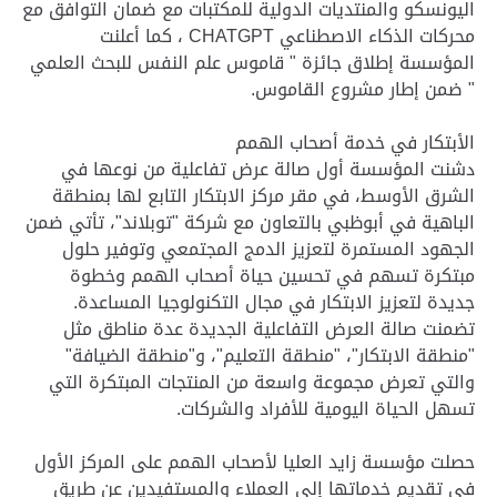
اليونسكو والمنتديات الدولية للمكتبات مع ضمان التوافق مع
محركات الذكاء الاصطناعي CHATGPT ، كما أعلنت
المؤسسة إطلاق جائزة " قاموس علم النفس للبحث العلمي
" ضمن إطار مشروع القاموس.
الأبتكار في خدمة أصحاب الهمم
دشنت المؤسسة أول صالة عرض تفاعلية من نوعها في
الشرق الأوسط، في مقر مركز الابتكار التابع لها بمنطقة
الباهية في أبوظبي بالتعاون مع شركة "توبلاند"، تأتي ضمن
الجهود المستمرة لتعزيز الدمج المجتمعي وتوفير حلول
مبتكرة تسهم في تحسين حياة أصحاب الهمم وخطوة
جديدة لتعزيز الابتكار في مجال التكنولوجيا المساعدة.
تضمنت صالة العرض التفاعلية الجديدة عدة مناطق مثل
"منطقة الابتكار"، "منطقة التعليم"، و"منطقة الضيافة"
والتي تعرض مجموعة واسعة من المنتجات المبتكرة التي
تسهل الحياة اليومية للأفراد والشركات.
حصلت مؤسسة زايد العليا لأصحاب الهمم على المركز الأول
في تقديم خدماتها إلى العملاء والمستفيدين عن طريق