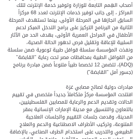
أصحاب الهِمم التابعة للوزارة وتوفير خدمة الإنترنت لتلك
المراكز ، إلى جانب توفير خدمات الإنترنت لعدد 68 مركزاً
السابق انجازها في المرحلة الأولى، بينما تستهدف المرحلة
الثانية من البرنامج التركيز على برامج التدخل المبكر لدعم
الأطفال في المراحل العمرية الأولى، بهدف الحد من الآثار
السلبية للإعاقة وتقليل فرص تدهور الحالة الصحية،
ونفذت المؤسسة سلسلة قوافل طبية توعوية ضمن سلسلة
من القوافل الطبية بمحافظات مصر تحت رعاية "القابضة"
(ADQ)، تتضمن 12 تخصصا طبياً متنوعاً ضمن مبادرة برنامج
(جسور أمل "القابضة")
مبادرات دولية لصالح مصابي غزة
افتتحت المؤسسة مركزً متكاملاً جديداً متخصص في تقييم
الحالات وتقديم الدعم والرعاية للمصابين الفلسطينيين،
بالتعاون والتنسيق مع مدينة الإمارات الإنسانية بمقر
المدينة، وقدمت جلسات التقييم والجلسات العلاجية
المتنوعة، وتركيب الأطراف الاصطناعية والدعم والعلاج
الطبيعي والتدريب على استخدام الطرف الصناعي، بالإضافة