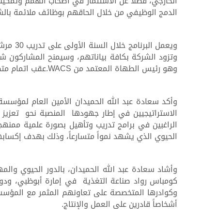
الخارجي، فضلاً عن الاستثمار في أصحاب الهمم وتمكين
الدمج الوظيفي من خلال الحاقهم بوظائف ملائمة بالشر
ويعمل 
وتزود الشركة بكافة بياناتهم، وسيمنح المشاركون ش
وهو رئيس الطهاة المعتمد من WACS.عقب اتمام متطلبات الحصول عليها بنجاح
وأكد سعادة عبد الله الحميدان الأمين العام لمؤسسة 
الاستراتيجيين في إطار جهودها المنصبة نحو تعزي
الراغبين في برامج تدريب وتأهيل بصورة علمية ممن
الحيوي الذي يشهد نمواً متسارعاً، وذلك بهدف إكسابهم
وأشاد سعادة عبد الله الحميدان، بالدور الحيوي وا
كومباس رواد صناعة التغذية في إمارة أبوظبي، ودور
وكوادرها المتخصصة على تعاونهم المثمر مع المؤس
أشخاصاً قادرين على العمل والإنتاج.