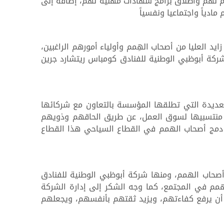
ازم لهم واطلاق برامج شهادات مهنية لهم، إضافة إلى
مادياً واجتماعيا ونفسياً
هم من قبل مؤسسة زايد العليا من أصحاب الهِمم وأولياء أمورهم الراغبين،
ركة أبوظبي الوطنية للفنادق كومباس ريتشارد جرين
 العديدة التي تطلقها المؤسسة بالتعاون مع شركائها
 منتسبيها لسوق العمل، عن طريق الحاقهم وذويهم
 دمج أصحاب الهمم في القطاع السياحي هذا القطاع
أصحاب الهمم، ومنها شركة أبوظبي الوطنية للفنادق
همم في المجتمع، كما وجه الشكر إلى إدارة الشركة
ن يرفع كفاءتهم، ويزيد ثقتهم بأنفسهم، ويجعلهم